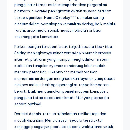
pengguna internet mulai memperhatikan pergerakan
platform ini karena peningkatan aktivitas yang terlihat
cukup signifikan. Nama Okeplay777 semakin sering
disebut dalam percakapan komunitas daring, baik melalui
forum, grup media sosial, maupun obrolan pribadi
antaranggota komunitas.
Perkembangan tersebut tidak terjadi secara tiba-tiba.
Seiring meningkatnya minat terhadap hiburan berbasis
internet, platform yang mampu menghadirkan sistem
stabil dan tampilan nyaman cenderung lebih mudah
menarik perhatian. Okeplay777 memanfaatkan
momentum ini dengan menghadirkan layanan yang dapat
diakses melalui berbagai perangkat tanpa hambatan
berarti. Baik menggunakan ponsel maupun komputer,
pengguna tetap dapat menikmati fitur yang tersedia
secara optimal.
Dari sisi desain, tata letak halaman terlihat rapi dan
mudah dipahami. Menu disusun secara terstruktur
sehingga pengunjung baru tidak perlu waktu lama untuk