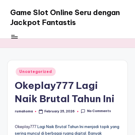
Game Slot Online Seru dengan
Skip
to
Jackpot Fantastis
content
My
WordPress
Blog
Posted
Uncategorized
in
Okeplay777 Lagi
Naik Brutal Tahun Ini
No Comments
rumahoma
February 25, 2026
Posted
by
Okeplay777
Lagi Naik Brutal Tahun Ini menjadi topik yang
sering muncul di berbagai ruang digital. Banyak