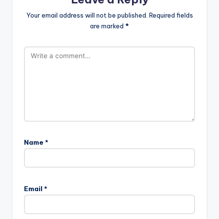
Your email address will not be published.
Required fields
are marked
*
Name
*
Email
*