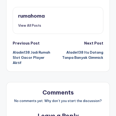
rumahoma
View All Posts
Post
Previous Post
Next Post
Aladin138 Jadi Rumah
Aladin138 Itu Datang
navigation
Slot Gacor Player
Tanpa Banyak Gimmick
Aktif
Comments
No comments yet. Why don’t you start the discussion?
Leave a Reply