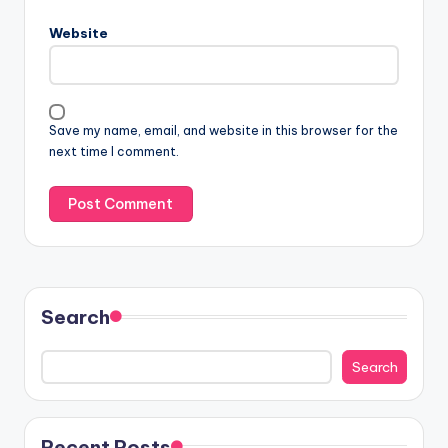
Website
Save my name, email, and website in this browser for the
next time I comment.
Search
Search
Recent Posts