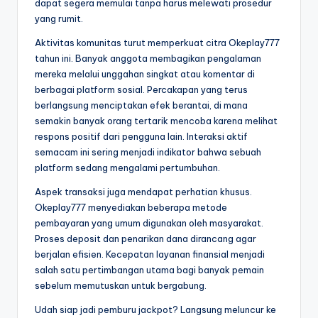
dapat segera memulai tanpa harus melewati prosedur
yang rumit.
Aktivitas komunitas turut memperkuat citra Okeplay777
tahun ini. Banyak anggota membagikan pengalaman
mereka melalui unggahan singkat atau komentar di
berbagai platform sosial. Percakapan yang terus
berlangsung menciptakan efek berantai, di mana
semakin banyak orang tertarik mencoba karena melihat
respons positif dari pengguna lain. Interaksi aktif
semacam ini sering menjadi indikator bahwa sebuah
platform sedang mengalami pertumbuhan.
Aspek transaksi juga mendapat perhatian khusus.
Okeplay777 menyediakan beberapa metode
pembayaran yang umum digunakan oleh masyarakat.
Proses deposit dan penarikan dana dirancang agar
berjalan efisien. Kecepatan layanan finansial menjadi
salah satu pertimbangan utama bagi banyak pemain
sebelum memutuskan untuk bergabung.
Udah siap jadi pemburu jackpot? Langsung meluncur ke