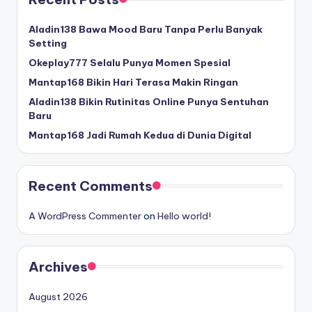
Aladin138 Bawa Mood Baru Tanpa Perlu Banyak
Setting
Okeplay777 Selalu Punya Momen Spesial
Mantap168 Bikin Hari Terasa Makin Ringan
Aladin138 Bikin Rutinitas Online Punya Sentuhan
Baru
Mantap168 Jadi Rumah Kedua di Dunia Digital
Recent Comments
A WordPress Commenter
on
Hello world!
Archives
August 2026