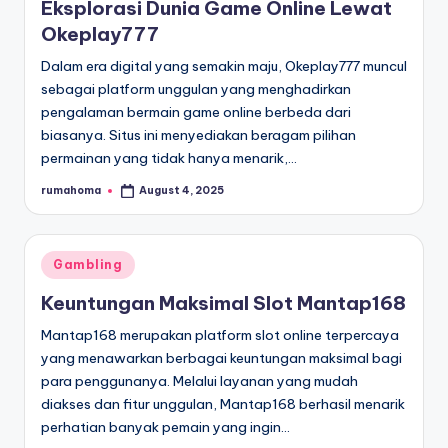
Eksplorasi Dunia Game Online Lewat
Okeplay777
Dalam era digital yang semakin maju, Okeplay777 muncul
sebagai platform unggulan yang menghadirkan
pengalaman bermain game online berbeda dari
biasanya. Situs ini menyediakan beragam pilihan
permainan yang tidak hanya menarik,…
rumahoma
August 4, 2025
Posted
by
Posted
Gambling
in
Keuntungan Maksimal Slot Mantap168
Mantap168 merupakan platform slot online terpercaya
yang menawarkan berbagai keuntungan maksimal bagi
para penggunanya. Melalui layanan yang mudah
diakses dan fitur unggulan, Mantap168 berhasil menarik
perhatian banyak pemain yang ingin…