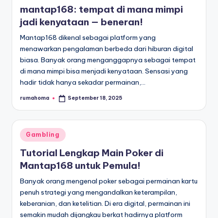
in
mantap168: tempat di mana mimpi
jadi kenyataan — beneran!
Mantap168 dikenal sebagai platform yang
menawarkan pengalaman berbeda dari hiburan digital
biasa. Banyak orang menganggapnya sebagai tempat
di mana mimpi bisa menjadi kenyataan. Sensasi yang
hadir tidak hanya sekadar permainan,…
rumahoma
September 18, 2025
Posted
by
Posted
Gambling
in
Tutorial Lengkap Main Poker di
Mantap168 untuk Pemula!
Banyak orang mengenal poker sebagai permainan kartu
penuh strategi yang mengandalkan keterampilan,
keberanian, dan ketelitian. Di era digital, permainan ini
semakin mudah dijangkau berkat hadirnya platform