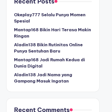
Recent Posts
Okeplay777 Selalu Punya Momen
Spesial
Mantap168 Bikin Hari Terasa Makin
Ringan
Aladin138 Bikin Rutinitas Online
Punya Sentuhan Baru
Mantap168 Jadi Rumah Kedua di
Dunia Digital
Aladin138 Jadi Nama yang
Gampang Masuk Ingatan
Recent Comments