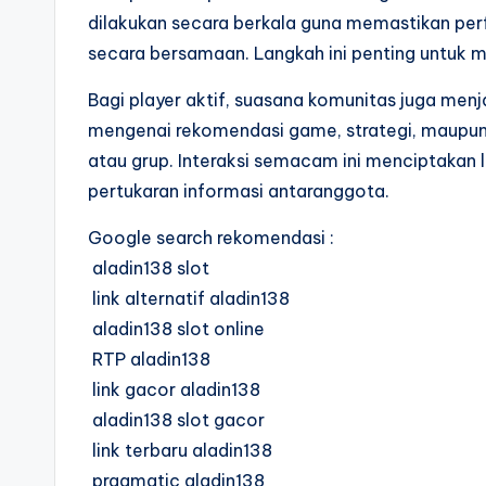
dilakukan secara berkala guna memastikan per
secara bersamaan. Langkah ini penting untuk m
Bagi player aktif, suasana komunitas juga menj
mengenai rekomendasi game, strategi, maupun 
atau grup. Interaksi semacam ini menciptakan
pertukaran informasi antaranggota.
Google search rekomendasi :
aladin138 slot
link alternatif aladin138
aladin138 slot online
RTP aladin138
link gacor aladin138
aladin138 slot gacor
link terbaru aladin138
pragmatic aladin138