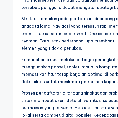
informasi seperti RTP dan volatilitas menjad
tersebut, pengguna dapat mengatur strategi ber
Struktur tampilan pada platform ini dirancan
anggota lama. Navigasi yang tersusun rapi mem
terbaru, atau permainan favorit. Desain antar
nyaman. Tata letak sederhana juga membantu 
elemen yang tidak diperlukan.
Kemudahan akses melalui berbagai perangkat me
menggunakan ponsel, tablet, maupun komputer 
memastikan fitur tetap berjalan optimal di ber
fleksibilitas untuk menikmati permainan kapan 
Proses pendaftaran dirancang singkat dan prak
untuk membuat akun. Setelah verifikasi selesai
permainan yang tersedia. Metode transaksi yan
lokal serta dompet digital populer. Kecepatan