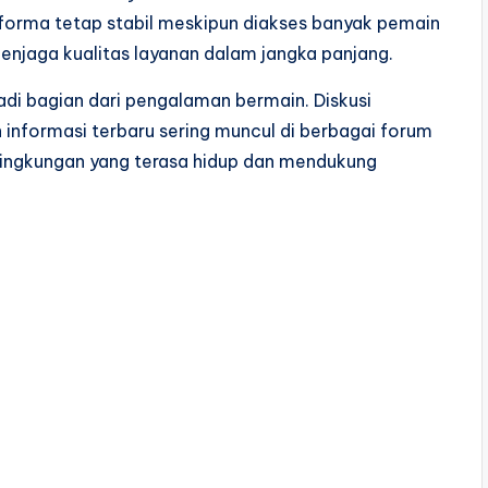
forma tetap stabil meskipun diakses banyak pemain
enjaga kualitas layanan dalam jangka panjang.
adi bagian dari pengalaman bermain. Diskusi
informasi terbaru sering muncul di berbagai forum
 lingkungan yang terasa hidup dan mendukung