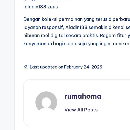
aladin138 zeus
Dengan koleksi permainan yang terus diperbaru
layanan responsif, Aladin138 semakin dikenal 
hiburan reel digital secara praktis. Ragam fitur
kenyamanan bagi siapa saja yang ingin menikmat
Last updated on February 24, 2026
rumahoma
View All Posts