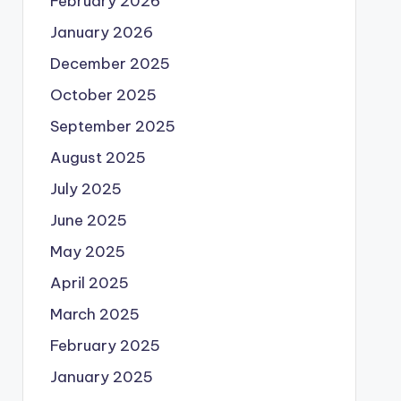
February 2026
January 2026
December 2025
October 2025
September 2025
August 2025
July 2025
June 2025
May 2025
April 2025
March 2025
February 2025
January 2025