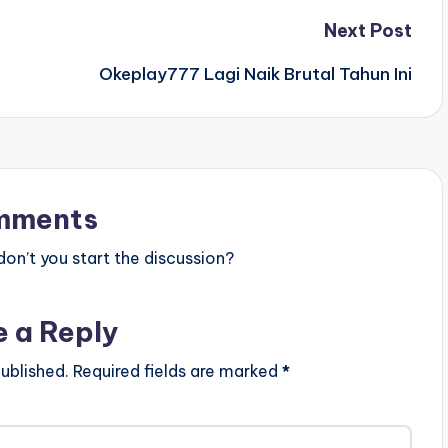
Next Post
Okeplay777 Lagi Naik Brutal Tahun Ini
mments
n’t you start the discussion?
e a Reply
ublished.
Required fields are marked
*