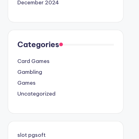
December 2024
Categories
Card Games
Gambling
Games
Uncategorized
slot pgsoft