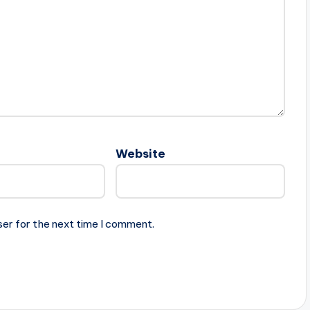
Website
ser for the next time I comment.