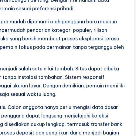
i pertimbangan penting. Dengan memahami data
main sesuai preferensi pribadi.
g agar mudah dipahami oleh pengguna baru maupun
permudah pencarian kategori populer, rilisan
muka yang bersih membuat proses eksplorasi terasa
pemain fokus pada permainan tanpa terganggu oleh
njadi salah satu nilai tambah. Situs dapat dibuka
tanpa instalasi tambahan. Sistem responsif
bagai ukuran layar. Dengan demikian, pemain memiliki
saja sesuai waktu luang.
tis. Calon anggota hanya perlu mengisi data dasar
, pengguna dapat langsung menjelajahi koleksi
g disediakan cukup lengkap, termasuk transfer bank
 proses deposit dan penarikan dana menjadi bagian