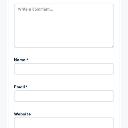
Name
*
Email
*
Website