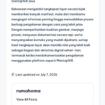
mantap168 zeus
Kebiasaan mengambil tangkapan layar secara bijak
memberikan banyak manfaat, mulai dari membantu
mengingat informasi penting hingga memudahkan proses
berbagi pengalaman dengan cara yang lebih jelas.
Dengan memperhatikan kualitas gambar, menjaga
privasi, menyusun dokumentasi secara rapi, serta
menyampaikan konteks yang mudah dipahami, setiap
hasil tangkapan layar akan memiliki nilai yang lebih baik
sebagai bagian dari aktivitas digital sehari-hari,
termasuk ketika mendokumentasikan pengalaman
menggunakan platform seperti Mantap168.
Last updated on July 7, 2026
rumahoma
View All Posts