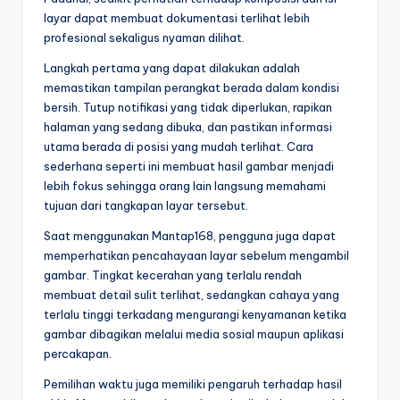
layar dapat membuat dokumentasi terlihat lebih
profesional sekaligus nyaman dilihat.
Langkah pertama yang dapat dilakukan adalah
memastikan tampilan perangkat berada dalam kondisi
bersih. Tutup notifikasi yang tidak diperlukan, rapikan
halaman yang sedang dibuka, dan pastikan informasi
utama berada di posisi yang mudah terlihat. Cara
sederhana seperti ini membuat hasil gambar menjadi
lebih fokus sehingga orang lain langsung memahami
tujuan dari tangkapan layar tersebut.
Saat menggunakan Mantap168, pengguna juga dapat
memperhatikan pencahayaan layar sebelum mengambil
gambar. Tingkat kecerahan yang terlalu rendah
membuat detail sulit terlihat, sedangkan cahaya yang
terlalu tinggi terkadang mengurangi kenyamanan ketika
gambar dibagikan melalui media sosial maupun aplikasi
percakapan.
Pemilihan waktu juga memiliki pengaruh terhadap hasil