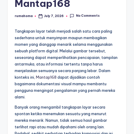
Mantap168
No Comments
rumahoma
July 7, 2026
Posted
by
Tangkapan layar telah menjadi salah satu cara paling
sederhana untuk menyimpan maupun membagikan
momen yang dianggap menarik selama menggunakan
sebuah platform digital. Melalui gambar tersebut,
seseorang dapat memperlihatkan pencapaian, tampilan
antarmuka, atau informasi tertentu tanpa harus
menjelaskan semuanya secara panjang lebar. Dalam
konteks ini,
Mantap168
dapat dijadikan contoh
bagaimana dokumentasi visual mampu membantu
pengguna mengingat pengalaman yang pernah mereka
alami.
Banyak orang mengambil tangkapan layar secara
spontan ketika menemukan sesuatu yang menurut
mereka menarik. Namun, tidak semua hasil gambar
terlihat rapi atau mudah dipahami oleh orang lain.
Padahal, sedikit perhatian terhadap komposisi dan isi