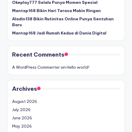
Okeplay777 Selalu Punya Momen Spesial
Mantap168 Bikin Hari Terasa Makin Ringan
Aladin138 Bikin Rutinitas Online Punya Sentuhan
Baru
Mantap168 Jadi Rumah Kedua di Dunia Digital
Recent Comments
A WordPress Commenter
on
Hello world!
Archives
August 2026
July 2026
June 2026
May 2026