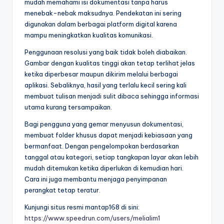
mudah memahami isi dokumentasi tanpa harus
menebak-nebak maksudnya. Pendekatan ini sering
digunakan dalam berbagai platform digital karena
mampu meningkatkan kualitas komunikasi.
Penggunaan resolusi yang baik tidak boleh diabaikan.
Gambar dengan kualitas tinggi akan tetap terlihat jelas
ketika diperbesar maupun dikirim melalui berbagai
aplikasi. Sebaliknya, hasil yang terlalu kecil sering kali
membuat tulisan menjadi sulit dibaca sehingga informasi
utama kurang tersampaikan.
Bagi pengguna yang gemar menyusun dokumentasi,
membuat folder khusus dapat menjadi kebiasaan yang
bermanfaat. Dengan pengelompokan berdasarkan
tanggal atau kategori, setiap tangkapan layar akan lebih
mudah ditemukan ketika diperlukan di kemudian hari.
Cara ini juga membantu menjaga penyimpanan
perangkat tetap teratur.
Kunjungi situs resmi mantap168 di sini:
https://www.speedrun.com/users/melialim1