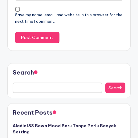
Save my name, email, and website in this browser for the
next time I comment.
Search
Search
Recent Posts
Aladin138 Bawa Mood Baru Tanpa Perlu Banyak
Setting