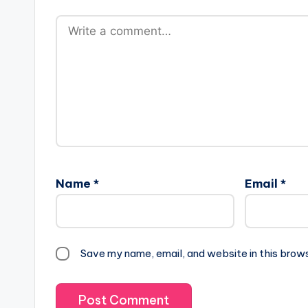
Name
*
Email
*
Save my name, email, and website in this brow