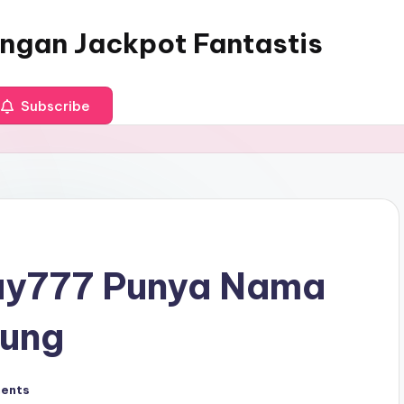
engan Jackpot Fantastis
Subscribe
lay777 Punya Nama
bung
ents