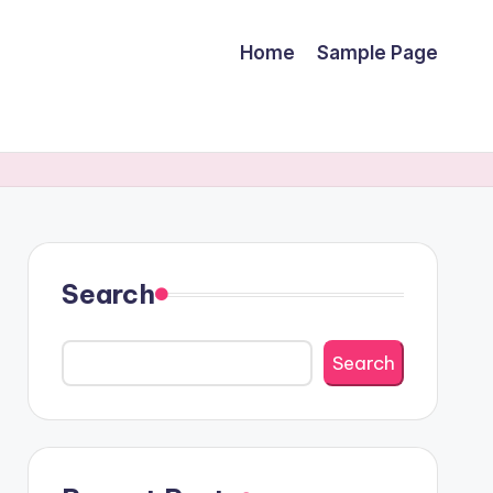
Home
Sample Page
Search
Search