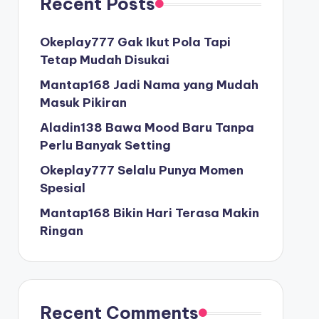
Recent Posts
Okeplay777 Gak Ikut Pola Tapi
Tetap Mudah Disukai
Mantap168 Jadi Nama yang Mudah
Masuk Pikiran
Aladin138 Bawa Mood Baru Tanpa
Perlu Banyak Setting
Okeplay777 Selalu Punya Momen
Spesial
Mantap168 Bikin Hari Terasa Makin
Ringan
Recent Comments