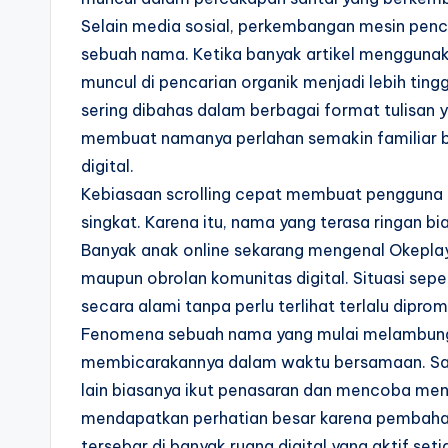
Selain media sosial, perkembangan mesin penc
sebuah nama. Ketika banyak artikel menggunak
muncul di pencarian organik menjadi lebih tin
sering dibahas dalam berbagai format tulisan 
membuat namanya perlahan semakin familiar ba
digital.
Kebiasaan scrolling cepat membuat pengguna 
singkat. Karena itu, nama yang terasa ringan b
Banyak anak online sekarang mengenal Okeplay
maupun obrolan komunitas digital. Situasi se
secara alami tanpa perlu terlihat terlalu dipro
Fenomena sebuah nama yang mulai melambung b
membicarakannya dalam waktu bersamaan. Saat
lain biasanya ikut penasaran dan mencoba menc
mendapatkan perhatian besar karena pembahas
tersebar di banyak ruang digital yang aktif setia