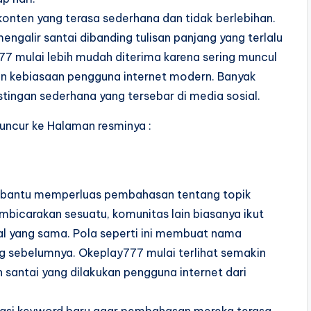
onten yang terasa sederhana dan tidak berlebihan.
alir santai dibanding tulisan panjang yang terlalu
777 mulai lebih mudah diterima karena sering muncul
n kebiasaan pengguna internet modern. Banyak
stingan sederhana yang tersebar di media sosial.
uncur ke Halaman resminya :
mbantu memperluas pembahasan tentang topik
mbicarakan sesuatu, komunitas lain biasanya ikut
l yang sama. Pola seperti ini membuat nama
g sebelumnya. Okeplay777 mulai terlihat semakin
 santai yang dilakukan pengguna internet dari