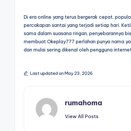
Di era online yang terus bergerak cepat, popu
percakapan santai yang terjadi setiap hari. K
sama dalam suasana ringan, penyebarannya bisa
membuat Okeplay777 perlahan punya nama yang
dan mulai sering dikenal oleh pengguna internet
Last updated on May 23, 2026
rumahoma
View All Posts