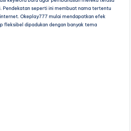
ariasi keyword baru agar pembahasan mereka terasa
i. Pendekatan seperti ini membuat nama tertentu
na internet. Okeplay777 mulai mendapatkan efek
up fleksibel dipadukan dengan banyak tema
.