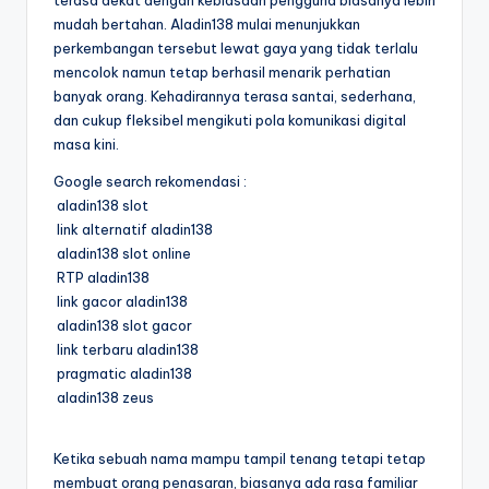
terasa dekat dengan kebiasaan pengguna biasanya lebih
mudah bertahan. Aladin138 mulai menunjukkan
perkembangan tersebut lewat gaya yang tidak terlalu
mencolok namun tetap berhasil menarik perhatian
banyak orang. Kehadirannya terasa santai, sederhana,
dan cukup fleksibel mengikuti pola komunikasi digital
masa kini.
Google search rekomendasi :
aladin138 slot
link alternatif aladin138
aladin138 slot online
RTP aladin138
link gacor aladin138
aladin138 slot gacor
link terbaru aladin138
pragmatic aladin138
aladin138 zeus
Ketika sebuah nama mampu tampil tenang tetapi tetap
membuat orang penasaran, biasanya ada rasa familiar