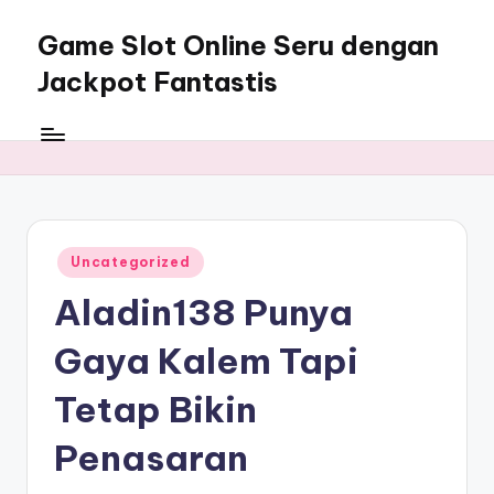
Game Slot Online Seru dengan
Skip
to
Jackpot Fantastis
content
My
WordPress
Blog
Posted
Uncategorized
in
Aladin138 Punya
Gaya Kalem Tapi
Tetap Bikin
Penasaran