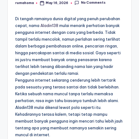
No Comments
rumahoma
May 16, 2026
Posted
by
Di tengah ramainya dunia digital yang penuh perubahan
cepat, nama
Aladin138
mulai menarik perhatian banyak
pengguna internet dengan cara yang berbeda. Tidak
tampil terlalu mencolok, namun perlahan sering terlihat
dalam berbagai pembahasan online, pencarian ringan,
hingga percakapan santai di media sosial. Gaya seperti
ini justru membuat banyak orang penasaran karena
terlihat lebih tenang dibanding nama lain yang hadir
dengan pendekatan terlalu ramai.
Pengguna internet sekarang cenderung lebih tertarik
pada sesuatu yang terasa santai dan tidak berlebihan.
Ketika sebuah nama muncul tanpa terlalu memaksa
perhatian, rasa ingin tahu biasanya tumbuh lebih alami.
Aladin138 mulai dikenal lewat pola seperti itu.
Kehadirannya terasa kalem, tetapi tetap mampu
membuat banyak pengguna ingin mencari tahu lebih jauh
tentang apa yang membuat namanya semakin sering
muncul di internet.