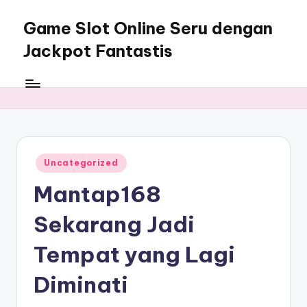
Game Slot Online Seru dengan
Skip
to
Jackpot Fantastis
content
My
WordPress
Blog
Posted
Uncategorized
in
Mantap168
Sekarang Jadi
Tempat yang Lagi
Diminati