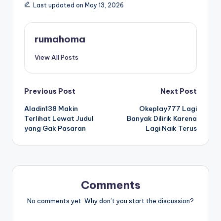
Last updated on May 13, 2026
rumahoma
View All Posts
Post
Previous Post
Next Post
Aladin138 Makin
Okeplay777 Lagi
navigation
Terlihat Lewat Judul
Banyak Dilirik Karena
yang Gak Pasaran
Lagi Naik Terus
Comments
No comments yet. Why don’t you start the discussion?