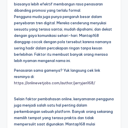
biasanya lebih efektif membangun rasa penasaran
dibanding promosi yang terlalu formal.
Pengguna muda juga punya pengaruh besar dalam
penyebaran tren digital. Mereka cenderung menyukai
sesuatu yang terasa santai, mudah dipahami, dan dekat
dengan gaya komunikasi sehari-hari. Mantap168
dianggap cocok dengan pola tersebut karena namanya
sering hadir dalam percakapan ringan tanpa kesan
berlebihan. Faktor itu membuat banyak orang merasa
lebih nyaman mengenal nama ini.
Penasaran sama gamenya? Yuk langsung cek link
resminya di:
https://onlinevetjobs.com/author/jerryjen168/
Selain faktor pembahasan online, kenyamanan pengguna
juga menjadi salah satu hal penting dalam
perkembangan sebuah platform. Banyak orang sekarang
memilih tempat yang terasa praktis dan tidak
mempersulit saat digunakan. Mantap168 mulai