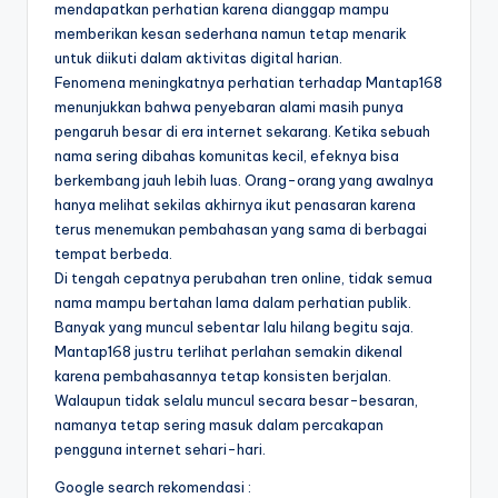
mendapatkan perhatian karena dianggap mampu
memberikan kesan sederhana namun tetap menarik
untuk diikuti dalam aktivitas digital harian.
Fenomena meningkatnya perhatian terhadap Mantap168
menunjukkan bahwa penyebaran alami masih punya
pengaruh besar di era internet sekarang. Ketika sebuah
nama sering dibahas komunitas kecil, efeknya bisa
berkembang jauh lebih luas. Orang-orang yang awalnya
hanya melihat sekilas akhirnya ikut penasaran karena
terus menemukan pembahasan yang sama di berbagai
tempat berbeda.
Di tengah cepatnya perubahan tren online, tidak semua
nama mampu bertahan lama dalam perhatian publik.
Banyak yang muncul sebentar lalu hilang begitu saja.
Mantap168 justru terlihat perlahan semakin dikenal
karena pembahasannya tetap konsisten berjalan.
Walaupun tidak selalu muncul secara besar-besaran,
namanya tetap sering masuk dalam percakapan
pengguna internet sehari-hari.
Google search rekomendasi :