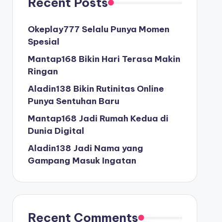
Recent Posts
Okeplay777 Selalu Punya Momen
Spesial
Mantap168 Bikin Hari Terasa Makin
Ringan
Aladin138 Bikin Rutinitas Online
Punya Sentuhan Baru
Mantap168 Jadi Rumah Kedua di
Dunia Digital
Aladin138 Jadi Nama yang
Gampang Masuk Ingatan
Recent Comments