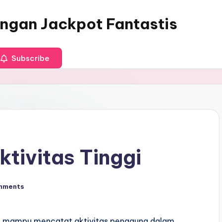
engan Jackpot Fantastis
Subscribe
tivitas Tinggi
mments
ang mampu mencatat aktivitas pengguna dalam