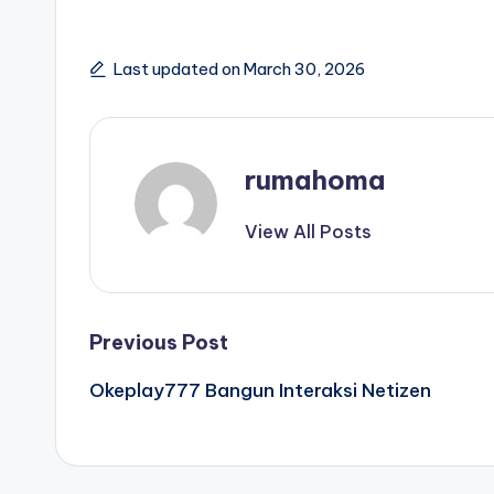
Last updated on March 30, 2026
rumahoma
View All Posts
Post
Previous Post
Okeplay777 Bangun Interaksi Netizen
navigation