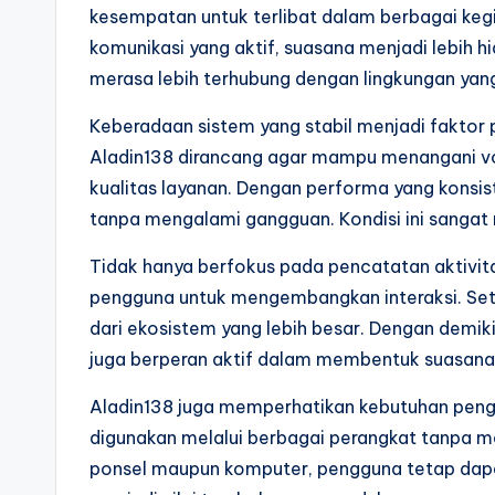
kesempatan untuk terlibat dalam berbagai keg
komunikasi yang aktif, suasana menjadi lebih 
merasa lebih terhubung dengan lingkungan yan
Keberadaan sistem yang stabil menjadi faktor 
Aladin138 dirancang agar mampu menangani v
kualitas layanan. Dengan performa yang konsis
tanpa mengalami gangguan. Kondisi ini sanga
Tidak hanya berfokus pada pencatatan aktivita
pengguna untuk mengembangkan interaksi. Seti
dari ekosistem yang lebih besar. Dengan demik
juga berperan aktif dalam membentuk suasana
Aladin138 juga memperhatikan kebutuhan penggu
digunakan melalui berbagai perangkat tanpa 
ponsel maupun komputer, pengguna tetap dapat 