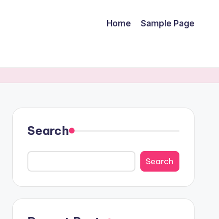
Home
Sample Page
Search
Search