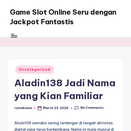
Game Slot Online Seru dengan
Skip
to
Jackpot Fantastis
content
My
WordPress
Blog
Posted
Uncategorized
in
Aladin138 Jadi Nama
yang Kian Familiar
No Comments
rumahoma
March 23, 2026
Posted
by
Aladin138
semakin sering terdengar di tengah aktivitas
digital yang terus berkembang. Nama ini mulai muncul di