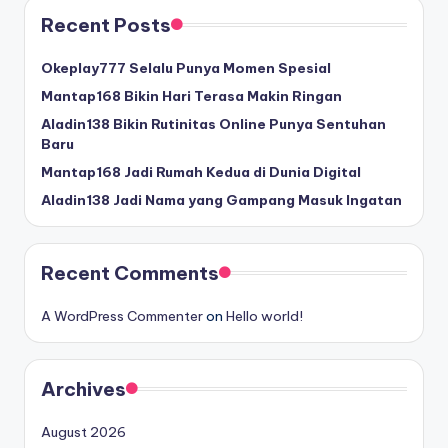
Recent Posts
Okeplay777 Selalu Punya Momen Spesial
Mantap168 Bikin Hari Terasa Makin Ringan
Aladin138 Bikin Rutinitas Online Punya Sentuhan
Baru
Mantap168 Jadi Rumah Kedua di Dunia Digital
Aladin138 Jadi Nama yang Gampang Masuk Ingatan
Recent Comments
A WordPress Commenter
on
Hello world!
Archives
August 2026