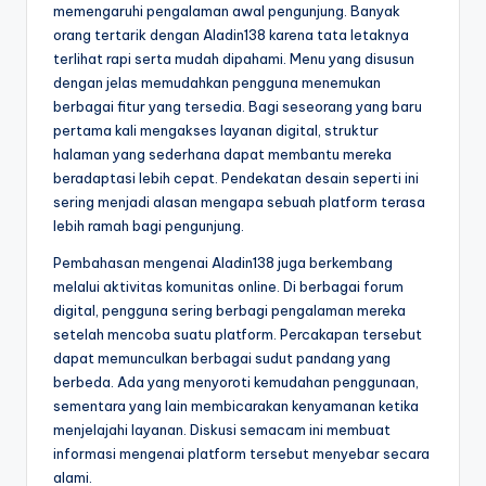
memengaruhi pengalaman awal pengunjung. Banyak
orang tertarik dengan Aladin138 karena tata letaknya
terlihat rapi serta mudah dipahami. Menu yang disusun
dengan jelas memudahkan pengguna menemukan
berbagai fitur yang tersedia. Bagi seseorang yang baru
pertama kali mengakses layanan digital, struktur
halaman yang sederhana dapat membantu mereka
beradaptasi lebih cepat. Pendekatan desain seperti ini
sering menjadi alasan mengapa sebuah platform terasa
lebih ramah bagi pengunjung.
Pembahasan mengenai Aladin138 juga berkembang
melalui aktivitas komunitas online. Di berbagai forum
digital, pengguna sering berbagi pengalaman mereka
setelah mencoba suatu platform. Percakapan tersebut
dapat memunculkan berbagai sudut pandang yang
berbeda. Ada yang menyoroti kemudahan penggunaan,
sementara yang lain membicarakan kenyamanan ketika
menjelajahi layanan. Diskusi semacam ini membuat
informasi mengenai platform tersebut menyebar secara
alami.