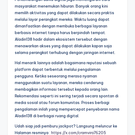
masyarakat menemukan hiburan. Banyak orang kini
memilih aktivitas yang dapat dilakukan secara praktis
melalui layar perangkat mereka. Waktu luang dapat
dimanfaatkan dengan membuka berbagai layanan
berbasis internet tanpa harus berpindah tempat.
Aladin138 hadir dalam ekosistem tersebut dengan
menawarkan akses yang dapat dilakukan kapan saja
selama perangkat terhubung dengan jaringan internet.
Hal menarik lainnya adalah bagaimana reputasi sebuah
platform dapat terbentuk melalui pengalaman
pengguna. Ketika seseorang merasa nyaman
menggunakan suatu layanan, mereka cenderung
membagikan informasi tersebut kepada orang lain.
Rekomendasi seperti ini sering terjadi secara spontan di
media sosial atau forum komunitas. Proses berbagi
pengalaman inilah yang mempercepat penyebaran nama
Aladin138 di berbagai ruang digital.
Udah siap jadi pemburu jackpot? Langsung meluncur ke
Halaman resminya :
https://x.com/cramviro76205