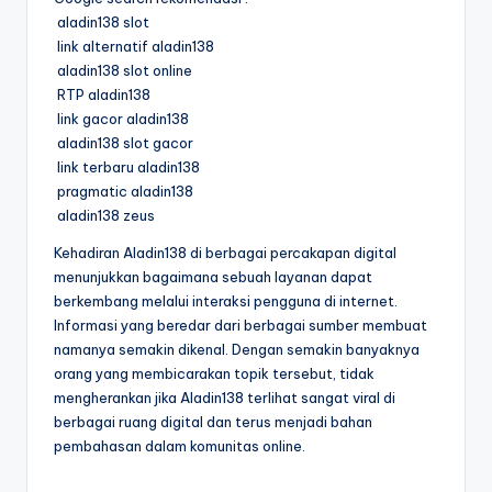
aladin138 slot
link alternatif aladin138
aladin138 slot online
RTP aladin138
link gacor aladin138
aladin138 slot gacor
link terbaru aladin138
pragmatic aladin138
aladin138 zeus
Kehadiran Aladin138 di berbagai percakapan digital
menunjukkan bagaimana sebuah layanan dapat
berkembang melalui interaksi pengguna di internet.
Informasi yang beredar dari berbagai sumber membuat
namanya semakin dikenal. Dengan semakin banyaknya
orang yang membicarakan topik tersebut, tidak
mengherankan jika Aladin138 terlihat sangat viral di
berbagai ruang digital dan terus menjadi bahan
pembahasan dalam komunitas online.