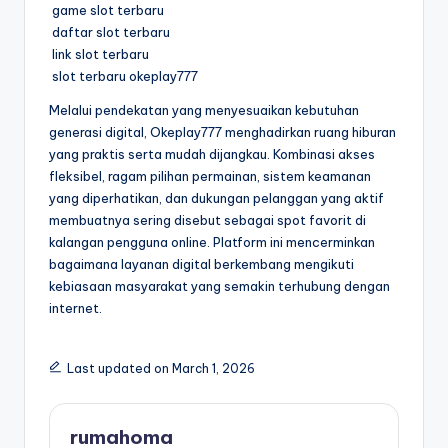
game slot terbaru
daftar slot terbaru
link slot terbaru
slot terbaru okeplay777
Melalui pendekatan yang menyesuaikan kebutuhan
generasi digital, Okeplay777 menghadirkan ruang hiburan
yang praktis serta mudah dijangkau. Kombinasi akses
fleksibel, ragam pilihan permainan, sistem keamanan
yang diperhatikan, dan dukungan pelanggan yang aktif
membuatnya sering disebut sebagai spot favorit di
kalangan pengguna online. Platform ini mencerminkan
bagaimana layanan digital berkembang mengikuti
kebiasaan masyarakat yang semakin terhubung dengan
internet.
Last updated on March 1, 2026
rumahoma