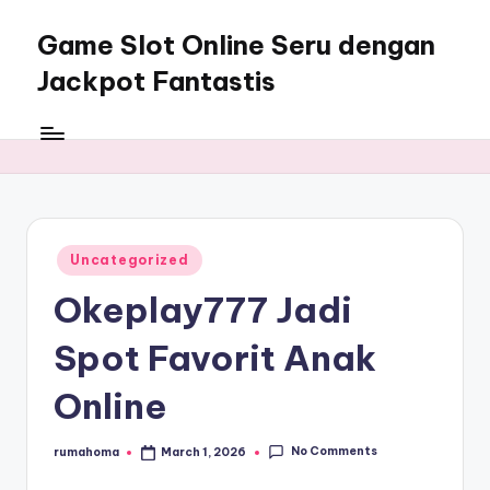
Game Slot Online Seru dengan
Skip
to
Jackpot Fantastis
content
My
WordPress
Blog
Posted
Uncategorized
in
Okeplay777 Jadi
Spot Favorit Anak
Online
No Comments
rumahoma
March 1, 2026
Posted
by