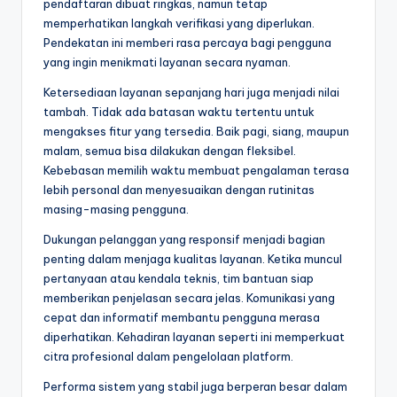
pendaftaran dibuat ringkas, namun tetap
memperhatikan langkah verifikasi yang diperlukan.
Pendekatan ini memberi rasa percaya bagi pengguna
yang ingin menikmati layanan secara nyaman.
Ketersediaan layanan sepanjang hari juga menjadi nilai
tambah. Tidak ada batasan waktu tertentu untuk
mengakses fitur yang tersedia. Baik pagi, siang, maupun
malam, semua bisa dilakukan dengan fleksibel.
Kebebasan memilih waktu membuat pengalaman terasa
lebih personal dan menyesuaikan dengan rutinitas
masing-masing pengguna.
Dukungan pelanggan yang responsif menjadi bagian
penting dalam menjaga kualitas layanan. Ketika muncul
pertanyaan atau kendala teknis, tim bantuan siap
memberikan penjelasan secara jelas. Komunikasi yang
cepat dan informatif membantu pengguna merasa
diperhatikan. Kehadiran layanan seperti ini memperkuat
citra profesional dalam pengelolaan platform.
Performa sistem yang stabil juga berperan besar dalam