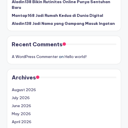
Aladin138 Bikin Rutinitas Online Punya Sentuhan
Baru
Mantap168 Jadi Rumah Kedua di Dunia Digital
Aladin138 Jadi Nama yang Gampang Masuk Ingatan
Recent Comments
A WordPress Commenter
on
Hello world!
Archives
August 2026
July 2026
June 2026
May 2026
April 2026