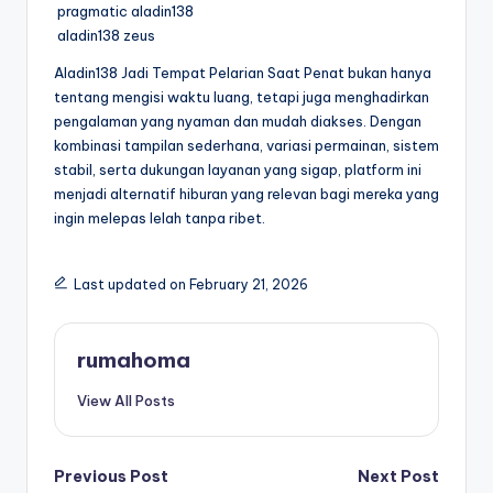
pragmatic aladin138
aladin138 zeus
Aladin138 Jadi Tempat Pelarian Saat Penat bukan hanya
tentang mengisi waktu luang, tetapi juga menghadirkan
pengalaman yang nyaman dan mudah diakses. Dengan
kombinasi tampilan sederhana, variasi permainan, sistem
stabil, serta dukungan layanan yang sigap, platform ini
menjadi alternatif hiburan yang relevan bagi mereka yang
ingin melepas lelah tanpa ribet.
Last updated on February 21, 2026
rumahoma
View All Posts
Post
Previous Post
Next Post