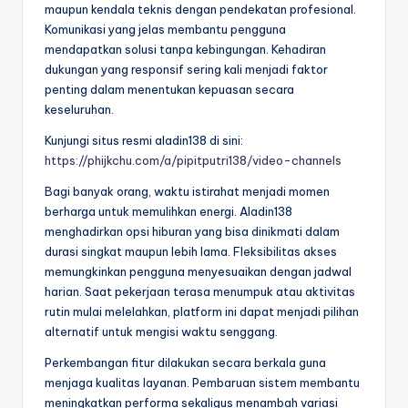
maupun kendala teknis dengan pendekatan profesional.
Komunikasi yang jelas membantu pengguna
mendapatkan solusi tanpa kebingungan. Kehadiran
dukungan yang responsif sering kali menjadi faktor
penting dalam menentukan kepuasan secara
keseluruhan.
Kunjungi situs resmi aladin138 di sini:
https://phijkchu.com/a/pipitputri138/video-channels
Bagi banyak orang, waktu istirahat menjadi momen
berharga untuk memulihkan energi. Aladin138
menghadirkan opsi hiburan yang bisa dinikmati dalam
durasi singkat maupun lebih lama. Fleksibilitas akses
memungkinkan pengguna menyesuaikan dengan jadwal
harian. Saat pekerjaan terasa menumpuk atau aktivitas
rutin mulai melelahkan, platform ini dapat menjadi pilihan
alternatif untuk mengisi waktu senggang.
Perkembangan fitur dilakukan secara berkala guna
menjaga kualitas layanan. Pembaruan sistem membantu
meningkatkan performa sekaligus menambah variasi