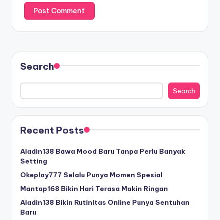
Search
Search
Recent Posts
Aladin138 Bawa Mood Baru Tanpa Perlu Banyak
Setting
Okeplay777 Selalu Punya Momen Spesial
Mantap168 Bikin Hari Terasa Makin Ringan
Aladin138 Bikin Rutinitas Online Punya Sentuhan
Baru