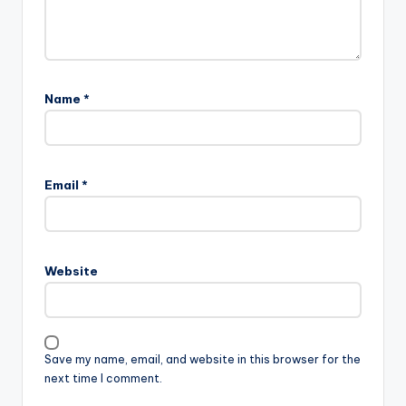
Name
*
Email
*
Website
Save my name, email, and website in this browser for the
next time I comment.