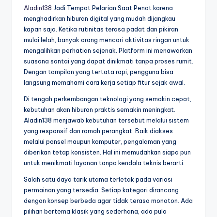
Aladin138
Jadi Tempat Pelarian Saat Penat karena
menghadirkan hiburan digital yang mudah dijangkau
kapan saja. Ketika rutinitas terasa padat dan pikiran
mulai lelah, banyak orang mencari aktivitas ringan untuk
mengalihkan perhatian sejenak. Platform ini menawarkan
suasana santai yang dapat dinikmati tanpa proses rumit.
Dengan tampilan yang tertata rapi, pengguna bisa
langsung memahami cara kerja setiap fitur sejak awal.
Di tengah perkembangan teknologi yang semakin cepat,
kebutuhan akan hiburan praktis semakin meningkat.
Aladin138 menjawab kebutuhan tersebut melalui sistem
yang responsif dan ramah perangkat. Baik diakses
melalui ponsel maupun komputer, pengalaman yang
diberikan tetap konsisten. Hal ini memudahkan siapa pun
untuk menikmati layanan tanpa kendala teknis berarti.
Salah satu daya tarik utama terletak pada variasi
permainan yang tersedia. Setiap kategori dirancang
dengan konsep berbeda agar tidak terasa monoton. Ada
pilihan bertema klasik yang sederhana, ada pula