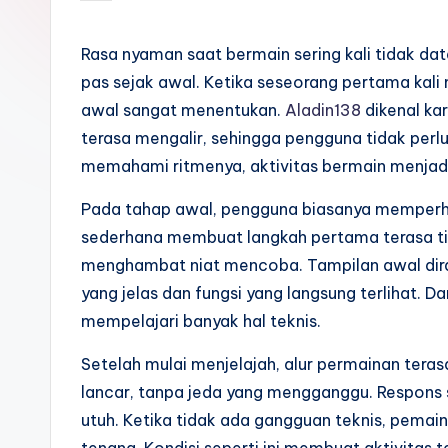
by
Rasa nyaman saat bermain sering kali tidak data
pas sejak awal. Ketika seseorang pertama kali
awal sangat menentukan.
Aladin138
dikenal k
terasa mengalir, sehingga pengguna tidak perl
memahami ritmenya, aktivitas bermain menjadi
Pada tahap awal, pengguna biasanya memperh
sederhana membuat langkah pertama terasa ti
menghambat niat mencoba. Tampilan awal dir
yang jelas dan fungsi yang langsung terlihat. Da
mempelajari banyak hal teknis.
Setelah mulai menjelajah, alur permainan teras
lancar, tanpa jeda yang mengganggu. Respons
utuh. Ketika tidak ada gangguan teknis, pema