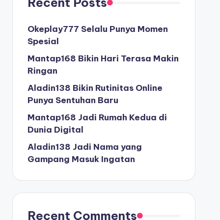
Recent Posts
Okeplay777 Selalu Punya Momen
Spesial
Mantap168 Bikin Hari Terasa Makin
Ringan
Aladin138 Bikin Rutinitas Online
Punya Sentuhan Baru
Mantap168 Jadi Rumah Kedua di
Dunia Digital
Aladin138 Jadi Nama yang
Gampang Masuk Ingatan
Recent Comments