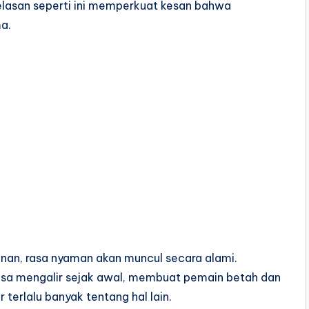
elasan seperti ini memperkuat kesan bahwa
a.
nan, rasa nyaman akan muncul secara alami.
sa mengalir sejak awal, membuat pemain betah dan
 terlalu banyak tentang hal lain.