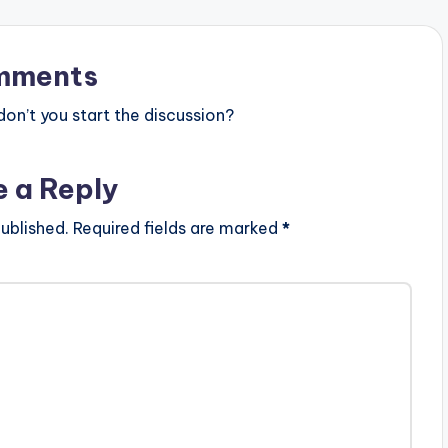
mments
n’t you start the discussion?
e a Reply
ublished.
Required fields are marked
*