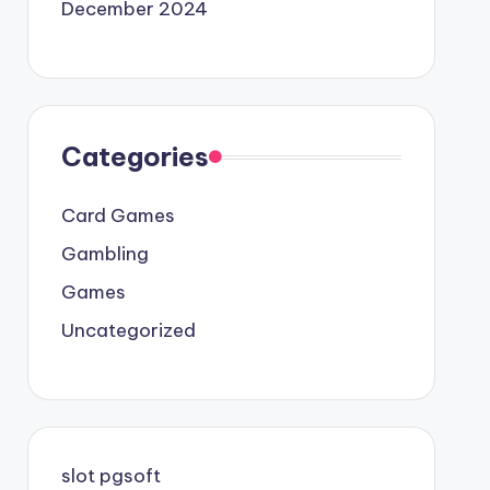
December 2024
Categories
Card Games
Gambling
Games
Uncategorized
slot pgsoft