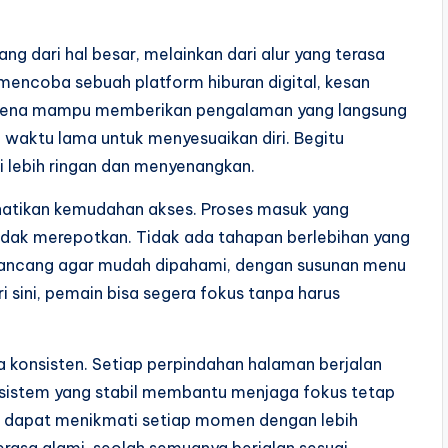
ng dari hal besar, melainkan dari alur yang terasa
 mencoba sebuah platform hiburan digital, kesan
arena mampu memberikan pengalaman yang langsung
u waktu lama untuk menyesuaikan diri. Begitu
 lebih ringan dan menyenangkan.
atikan kemudahan akses. Proses masuk yang
dak merepotkan. Tidak ada tahapan berlebihan yang
ancang agar mudah dipahami, dengan susunan menu
ri sini, pemain bisa segera fokus tanpa harus
a konsisten. Setiap perpindahan halaman berjalan
 sistem yang stabil membantu menjaga fokus tetap
in dapat menikmati setiap momen dengan lebih