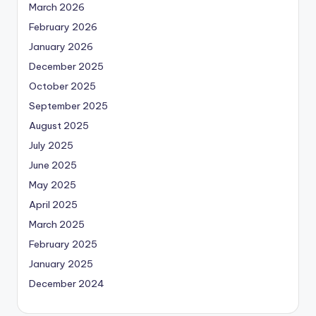
March 2026
February 2026
January 2026
December 2025
October 2025
September 2025
August 2025
July 2025
June 2025
May 2025
April 2025
March 2025
February 2025
January 2025
December 2024