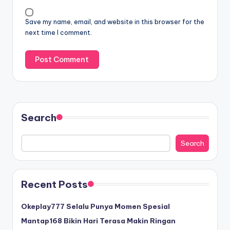
Save my name, email, and website in this browser for the
next time I comment.
Search
Search
Recent Posts
Okeplay777 Selalu Punya Momen Spesial
Mantap168 Bikin Hari Terasa Makin Ringan