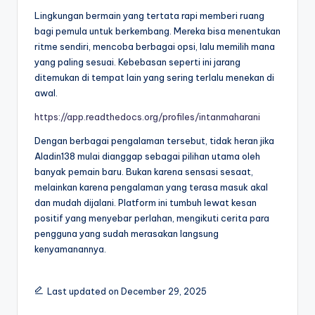
Lingkungan bermain yang tertata rapi memberi ruang
bagi pemula untuk berkembang. Mereka bisa menentukan
ritme sendiri, mencoba berbagai opsi, lalu memilih mana
yang paling sesuai. Kebebasan seperti ini jarang
ditemukan di tempat lain yang sering terlalu menekan di
awal.
https://app.readthedocs.org/profiles/intanmaharani
Dengan berbagai pengalaman tersebut, tidak heran jika
Aladin138 mulai dianggap sebagai pilihan utama oleh
banyak pemain baru. Bukan karena sensasi sesaat,
melainkan karena pengalaman yang terasa masuk akal
dan mudah dijalani. Platform ini tumbuh lewat kesan
positif yang menyebar perlahan, mengikuti cerita para
pengguna yang sudah merasakan langsung
kenyamanannya.
Last updated on December 29, 2025