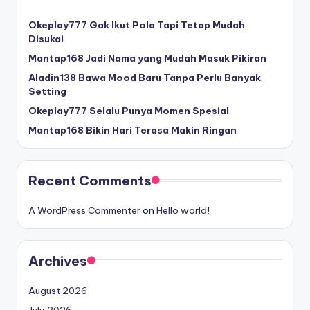
Okeplay777 Gak Ikut Pola Tapi Tetap Mudah
Disukai
Mantap168 Jadi Nama yang Mudah Masuk Pikiran
Aladin138 Bawa Mood Baru Tanpa Perlu Banyak
Setting
Okeplay777 Selalu Punya Momen Spesial
Mantap168 Bikin Hari Terasa Makin Ringan
Recent Comments
A WordPress Commenter
on
Hello world!
Archives
August 2026
July 2026