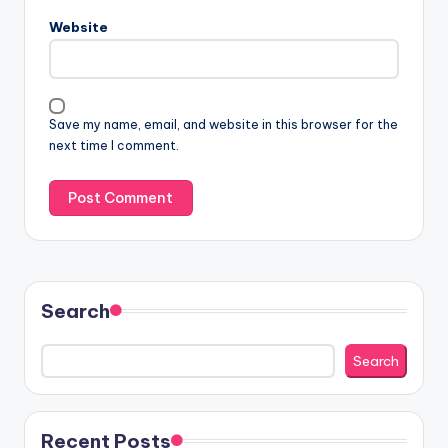
Website
Save my name, email, and website in this browser for the
next time I comment.
Search
Search
Recent Posts