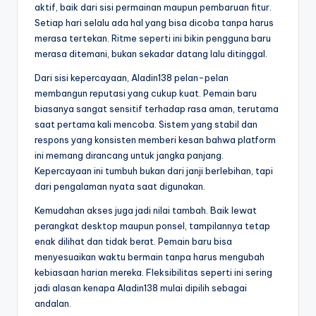
aktif, baik dari sisi permainan maupun pembaruan fitur.
Setiap hari selalu ada hal yang bisa dicoba tanpa harus
merasa tertekan. Ritme seperti ini bikin pengguna baru
merasa ditemani, bukan sekadar datang lalu ditinggal.
Dari sisi kepercayaan, Aladin138 pelan-pelan
membangun reputasi yang cukup kuat. Pemain baru
biasanya sangat sensitif terhadap rasa aman, terutama
saat pertama kali mencoba. Sistem yang stabil dan
respons yang konsisten memberi kesan bahwa platform
ini memang dirancang untuk jangka panjang.
Kepercayaan ini tumbuh bukan dari janji berlebihan, tapi
dari pengalaman nyata saat digunakan.
Kemudahan akses juga jadi nilai tambah. Baik lewat
perangkat desktop maupun ponsel, tampilannya tetap
enak dilihat dan tidak berat. Pemain baru bisa
menyesuaikan waktu bermain tanpa harus mengubah
kebiasaan harian mereka. Fleksibilitas seperti ini sering
jadi alasan kenapa Aladin138 mulai dipilih sebagai
andalan.