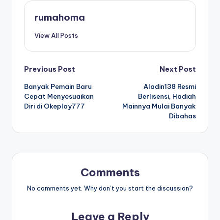
rumahoma
View All Posts
Post
Previous Post
Next Post
Banyak Pemain Baru
Aladin138 Resmi
navigation
Cepat Menyesuaikan
Berlisensi, Hadiah
Diri di Okeplay777
Mainnya Mulai Banyak
Dibahas
Comments
No comments yet. Why don’t you start the discussion?
Leave a Reply