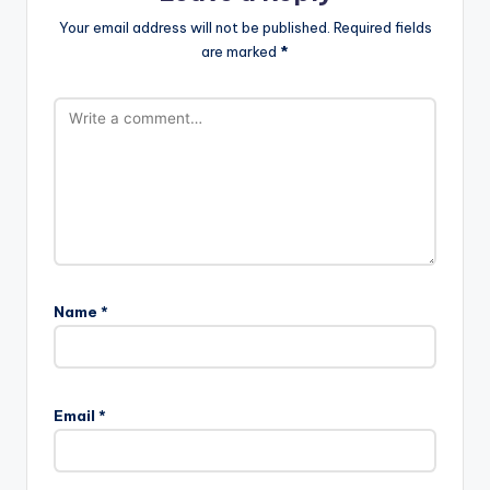
Your email address will not be published.
Required fields
are marked
*
Name
*
Email
*