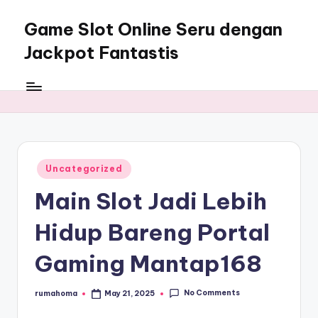
Game Slot Online Seru dengan
Skip
to
Jackpot Fantastis
content
My
WordPress
Blog
Posted
Uncategorized
in
Main Slot Jadi Lebih
Hidup Bareng Portal
Gaming Mantap168
No Comments
rumahoma
May 21, 2025
Posted
by