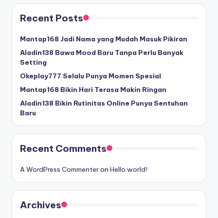
Recent Posts
Mantap168 Jadi Nama yang Mudah Masuk Pikiran
Aladin138 Bawa Mood Baru Tanpa Perlu Banyak
Setting
Okeplay777 Selalu Punya Momen Spesial
Mantap168 Bikin Hari Terasa Makin Ringan
Aladin138 Bikin Rutinitas Online Punya Sentuhan
Baru
Recent Comments
A WordPress Commenter
on
Hello world!
Archives