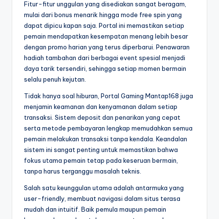
Fitur-fitur unggulan yang disediakan sangat beragam,
mulai dari bonus menarik hingga mode free spin yang
dapat dipicu kapan saja. Portal ini memastikan setiap
pemain mendapatkan kesempatan menang lebih besar
dengan promo harian yang terus diperbarui. Penawaran
hadiah tambahan dari berbagai event spesial menjadi
daya tarik tersendiri, sehingga setiap momen bermain
selalu penuh kejutan.
Tidak hanya soal hiburan, Portal Gaming Mantap168 juga
menjamin keamanan dan kenyamanan dalam setiap
transaksi. Sistem deposit dan penarikan yang cepat
serta metode pembayaran lengkap memudahkan semua
pemain melakukan transaksi tanpa kendala. Keandalan
sistem ini sangat penting untuk memastikan bahwa
fokus utama pemain tetap pada keseruan bermain,
tanpa harus terganggu masalah teknis.
Salah satu keunggulan utama adalah antarmuka yang
user-friendly, membuat navigasi dalam situs terasa
mudah dan intuitif. Baik pemula maupun pemain