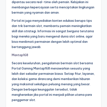
dipantau secara real-time oleh pemain. Kebijakan ini
membangun kepercayaan serta menciptakan lingkungan
bermain yang nyaman dan aman.
Portal ini juga menyediakan konten edukasi berupa tips
dan trik bermain slot, membantu pemain meningkatkan
skill dan strategi. Informasi ini sangat berguna terutama
bagi mereka yang baru mengenal dunia slot online, agar
bisa menikmati permainan dengan lebih optimal dan
bertanggung jawab.
Mantap168
Secara keseluruhan, pengalaman bermain slot bersama
Portal Gaming Mantap168 menawarkan sesuatu yang
lebih dari sekadar permainan biasa. Setiap fitur, layanan,
dan koleksi game dirancang demi memberikan hiburan
yang maksimal sekaligus peluang menang yang besar.
Dengan berbagai keunggulan tersebut, tidak
mengherankan jika portal ini menjadi pilihan utama para
penggemar slot.