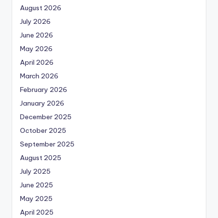
August 2026
July 2026
June 2026
May 2026
April 2026
March 2026
February 2026
January 2026
December 2025
October 2025
September 2025
August 2025
July 2025
June 2025
May 2025
April 2025