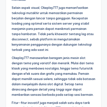
Selain aspek visual, Okeplay777 juga memanfaatkan
teknologi mutakhir untuk memastikan permainan
berjalan dengan lancar tanpa gangguan. Kecepatan
loading yang optimal serta sistem server yang stabil
menjamin para pemain dapat menikmati permainan
tanpa hambatan. Tidak perlu khawatir tentang lag atau
disconnect, sebab platform ini mengutamakan
kenyamanan penggunanya dengan dukungan teknologi
terbaik yang ada saat ini.
Okeplay777 menawarkan beragam jenis mesin slot
dengan tema yang variatif dan menarik. Mulai dari tema
klasik yang membawa nostalgia, hingga tema futuristik
dengan efek suara dan grafis yang memukau. Pemain
dapat memilih sesuai selera, sehingga tidak ada batasan
dalam menjelajahi dunia slot digital. Setiap tema
dirancang dengan detail yang tinggi agar dapat
memberikan sensasi berbeda pada setiap sesi bermain.
Fitur-fitur inovatif juga menjadi salah satu daya tarik