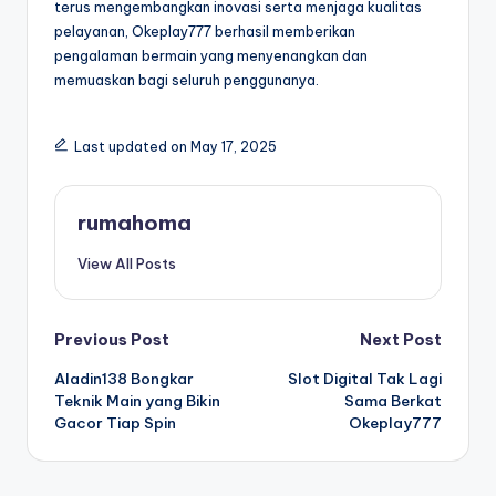
terus mengembangkan inovasi serta menjaga kualitas
pelayanan, Okeplay777 berhasil memberikan
pengalaman bermain yang menyenangkan dan
memuaskan bagi seluruh penggunanya.
Last updated on May 17, 2025
rumahoma
View All Posts
Post
Previous Post
Next Post
Aladin138 Bongkar
Slot Digital Tak Lagi
navigation
Teknik Main yang Bikin
Sama Berkat
Gacor Tiap Spin
Okeplay777