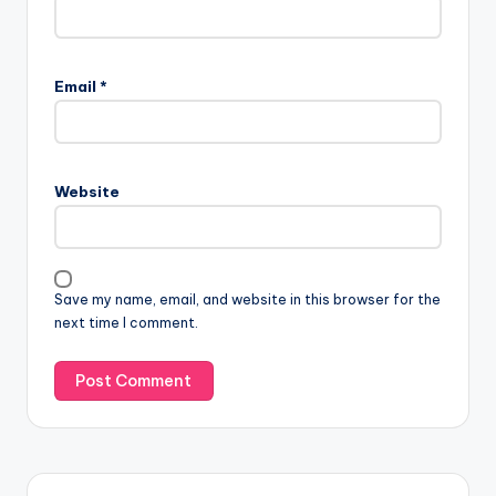
Email
*
Website
Save my name, email, and website in this browser for the
next time I comment.