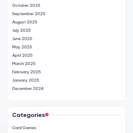
October 2025
September 2025
August 2025
July 2025
June 2025
May 2025
April 2025
March 2025
February 2025
January 2025
December 2024
Categories
Card Games