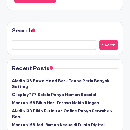
Search
Search
Recent Posts
Aladin138 Bawa Mood Baru Tanpa Perlu Banyak
Setting
Okeplay777 Selalu Punya Momen Spesial
Mantap168 Bikin Hari Terasa Makin Ringan
Aladin138 Bikin Rutinitas Online Punya Sentuhan
Baru
Mantap168 Jadi Rumah Kedua di Dunia Digital