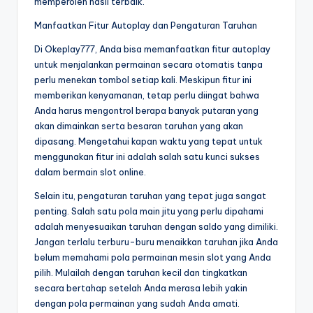
memperoleh hasil terbaik.
Manfaatkan Fitur Autoplay dan Pengaturan Taruhan
Di Okeplay777, Anda bisa memanfaatkan fitur autoplay
untuk menjalankan permainan secara otomatis tanpa
perlu menekan tombol setiap kali. Meskipun fitur ini
memberikan kenyamanan, tetap perlu diingat bahwa
Anda harus mengontrol berapa banyak putaran yang
akan dimainkan serta besaran taruhan yang akan
dipasang. Mengetahui kapan waktu yang tepat untuk
menggunakan fitur ini adalah salah satu kunci sukses
dalam bermain slot online.
Selain itu, pengaturan taruhan yang tepat juga sangat
penting. Salah satu pola main jitu yang perlu dipahami
adalah menyesuaikan taruhan dengan saldo yang dimiliki.
Jangan terlalu terburu-buru menaikkan taruhan jika Anda
belum memahami pola permainan mesin slot yang Anda
pilih. Mulailah dengan taruhan kecil dan tingkatkan
secara bertahap setelah Anda merasa lebih yakin
dengan pola permainan yang sudah Anda amati.