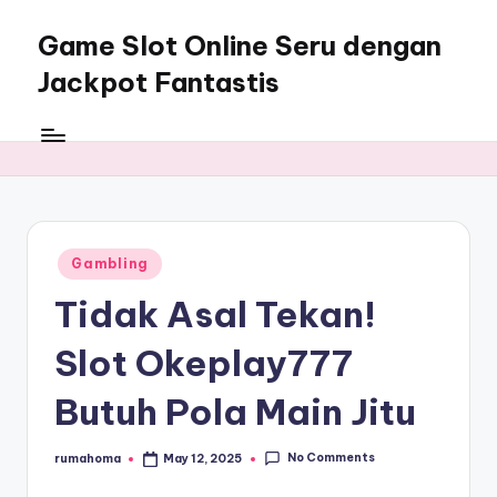
Game Slot Online Seru dengan
Skip
to
Jackpot Fantastis
content
My
WordPress
Blog
Posted
Gambling
in
Tidak Asal Tekan!
Slot Okeplay777
Butuh Pola Main Jitu
No Comments
rumahoma
May 12, 2025
Posted
by