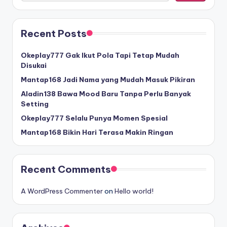
Recent Posts
Okeplay777 Gak Ikut Pola Tapi Tetap Mudah
Disukai
Mantap168 Jadi Nama yang Mudah Masuk Pikiran
Aladin138 Bawa Mood Baru Tanpa Perlu Banyak
Setting
Okeplay777 Selalu Punya Momen Spesial
Mantap168 Bikin Hari Terasa Makin Ringan
Recent Comments
A WordPress Commenter
on
Hello world!