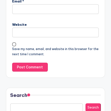
Email
*
Website
Save my name, email, and website in this browser for the
next time I comment.
Search
Search