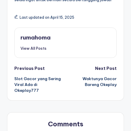
Last updated on April 15, 2025
rumahoma
View All Posts
Post
Previous Post
Next Post
Slot Gacor yang Sering
Waktunya Gacor
navigation
Viral Ada di
Bareng Okeplay
Okeplay777
Comments