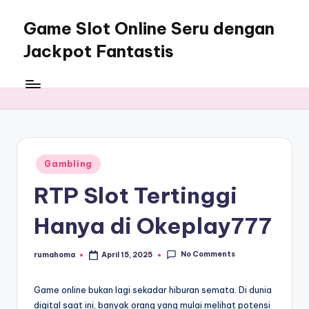
Game Slot Online Seru dengan
Skip
to
Jackpot Fantastis
content
My
WordPress
Blog
Posted
Gambling
in
RTP Slot Tertinggi
Hanya di Okeplay777
No Comments
rumahoma
April 15, 2025
Posted
by
Game online bukan lagi sekadar hiburan semata. Di dunia
digital saat ini, banyak orang yang mulai melihat potensi