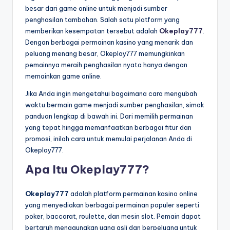
besar dari game online untuk menjadi sumber
penghasilan tambahan. Salah satu platform yang
memberikan kesempatan tersebut adalah
Okeplay777
.
Dengan berbagai permainan kasino yang menarik dan
peluang menang besar, Okeplay777 memungkinkan
pemainnya meraih penghasilan nyata hanya dengan
memainkan game online.
Jika Anda ingin mengetahui bagaimana cara mengubah
waktu bermain game menjadi sumber penghasilan, simak
panduan lengkap di bawah ini. Dari memilih permainan
yang tepat hingga memanfaatkan berbagai fitur dan
promosi, inilah cara untuk memulai perjalanan Anda di
Okeplay777.
Apa Itu Okeplay777?
Okeplay777
adalah platform permainan kasino online
yang menyediakan berbagai permainan populer seperti
poker, baccarat, roulette, dan mesin slot. Pemain dapat
bertaruh menggunakan uang asli dan berpeluang untuk