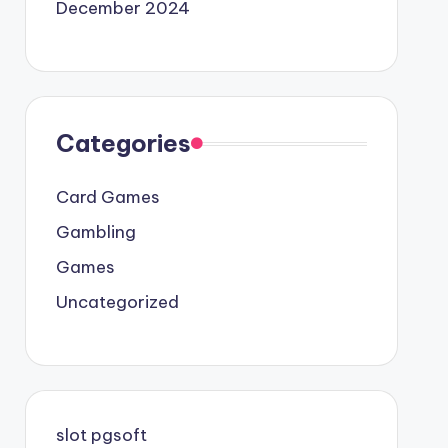
December 2024
Categories
Card Games
Gambling
Games
Uncategorized
slot pgsoft