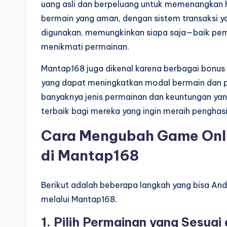
uang asli dan berpeluang untuk memenangkan
bermain yang aman, dengan sistem transaksi 
digunakan, memungkinkan siapa saja—baik p
menikmati permainan.
Mantap168 juga dikenal karena berbagai bonu
yang dapat meningkatkan modal bermain dan p
banyaknya jenis permainan dan keuntungan yan
terbaik bagi mereka yang ingin meraih penghas
Cara Mengubah Game Onli
di Mantap168
Berikut adalah beberapa langkah yang bisa And
melalui Mantap168.
1. Pilih Permainan yang Sesua