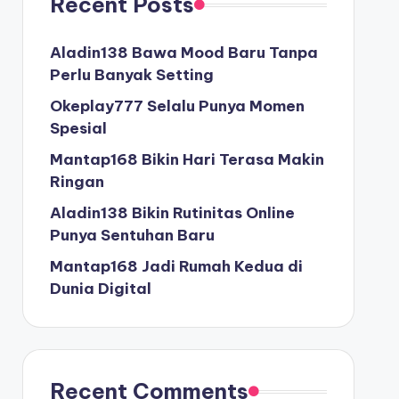
Recent Posts
Aladin138 Bawa Mood Baru Tanpa
Perlu Banyak Setting
Okeplay777 Selalu Punya Momen
Spesial
Mantap168 Bikin Hari Terasa Makin
Ringan
Aladin138 Bikin Rutinitas Online
Punya Sentuhan Baru
Mantap168 Jadi Rumah Kedua di
Dunia Digital
Recent Comments