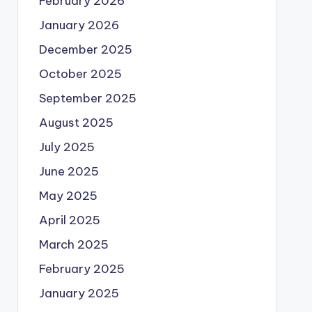
February 2026
January 2026
December 2025
October 2025
September 2025
August 2025
July 2025
June 2025
May 2025
April 2025
March 2025
February 2025
January 2025