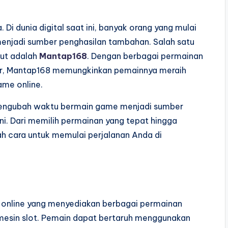
Di dunia digital saat ini, banyak orang yang mulai
menjadi sumber penghasilan tambahan. Salah satu
ut adalah
Mantap168
. Dengan berbagai permainan
ar, Mantap168 memungkinkan pemainnya meraih
me online.
mengubah waktu bermain game menjadi sumber
ni. Dari memilih permainan yang tepat hingga
ah cara untuk memulai perjalanan Anda di
 online yang menyediakan berbagai permainan
n mesin slot. Pemain dapat bertaruh menggunakan