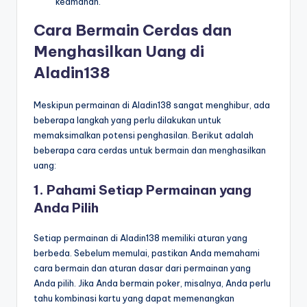
keamanan.
Cara Bermain Cerdas dan
Menghasilkan Uang di
Aladin138
Meskipun permainan di Aladin138 sangat menghibur, ada
beberapa langkah yang perlu dilakukan untuk
memaksimalkan potensi penghasilan. Berikut adalah
beberapa cara cerdas untuk bermain dan menghasilkan
uang:
1.
Pahami Setiap Permainan yang
Anda Pilih
Setiap permainan di Aladin138 memiliki aturan yang
berbeda. Sebelum memulai, pastikan Anda memahami
cara bermain dan aturan dasar dari permainan yang
Anda pilih. Jika Anda bermain poker, misalnya, Anda perlu
tahu kombinasi kartu yang dapat memenangkan