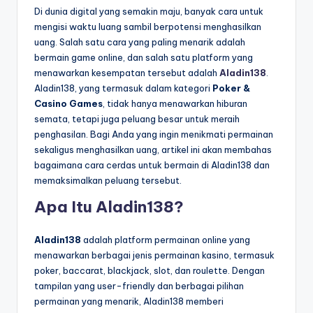
Di dunia digital yang semakin maju, banyak cara untuk
mengisi waktu luang sambil berpotensi menghasilkan
uang. Salah satu cara yang paling menarik adalah
bermain game online, dan salah satu platform yang
menawarkan kesempatan tersebut adalah
Aladin138
.
Aladin138, yang termasuk dalam kategori
Poker &
Casino Games
, tidak hanya menawarkan hiburan
semata, tetapi juga peluang besar untuk meraih
penghasilan. Bagi Anda yang ingin menikmati permainan
sekaligus menghasilkan uang, artikel ini akan membahas
bagaimana cara cerdas untuk bermain di Aladin138 dan
memaksimalkan peluang tersebut.
Apa Itu Aladin138?
Aladin138
adalah platform permainan online yang
menawarkan berbagai jenis permainan kasino, termasuk
poker, baccarat, blackjack, slot, dan roulette. Dengan
tampilan yang user-friendly dan berbagai pilihan
permainan yang menarik, Aladin138 memberi