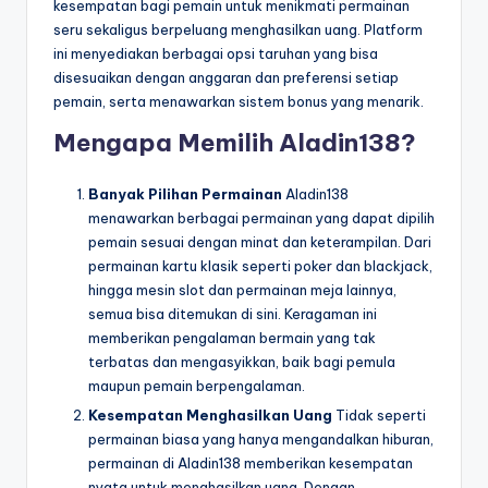
kesempatan bagi pemain untuk menikmati permainan
seru sekaligus berpeluang menghasilkan uang. Platform
ini menyediakan berbagai opsi taruhan yang bisa
disesuaikan dengan anggaran dan preferensi setiap
pemain, serta menawarkan sistem bonus yang menarik.
Mengapa Memilih Aladin138?
Banyak Pilihan Permainan
Aladin138
menawarkan berbagai permainan yang dapat dipilih
pemain sesuai dengan minat dan keterampilan. Dari
permainan kartu klasik seperti poker dan blackjack,
hingga mesin slot dan permainan meja lainnya,
semua bisa ditemukan di sini. Keragaman ini
memberikan pengalaman bermain yang tak
terbatas dan mengasyikkan, baik bagi pemula
maupun pemain berpengalaman.
Kesempatan Menghasilkan Uang
Tidak seperti
permainan biasa yang hanya mengandalkan hiburan,
permainan di Aladin138 memberikan kesempatan
nyata untuk menghasilkan uang. Dengan