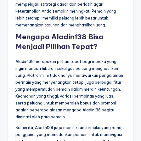
mempelajari strategi dasar dan berlatih agar
keterampilan Anda semakin meningkat. Pemain yang
lebih terampil memiliki peluang lebih besar untuk
memenangkan taruhan dan menghasilkan uang.
Mengapa Aladin138 Bisa
Menjadi Pilihan Tepat?
Aladin138 merupakan pilihan tepat bagi mereka yang
ingin mencari hiburan sekaligus peluang menghasilkan
uang. Platform ini tidak hanya menawarkan pengalaman
bermain yang menyenangkan tetapi juga berbagai fitur
yang mempermudah pemain dalam meraih keuntungan.
Keamanan yang tinggi, variasi permainan yang luas,
serta peluang untuk memperoleh bonus dan promosi
adalah beberapa alasan mengapa Aladin138 begitu
diminati oleh para pemain.
Selain itu, Aladin138 juga memiliki antarmuka yang ramah
pengguna, yang memudahkan pemain untuk menavigasi