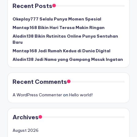
Recent Posts
Okeplay777 Selalu Punya Momen Spesial
Mantap168 Bikin Hari Terasa Makin Ringan
Aladin138 Bikin Rutinitas Online Punya Sentuhan
Baru
Mantap168 Jadi Rumah Kedua di Dunia Digital
Aladin138 Jadi Nama yang Gampang Masuk Ingatan
Recent Comments
A WordPress Commenter
on
Hello world!
Archives
August 2026