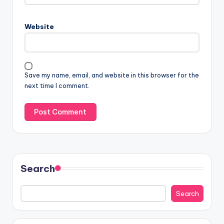
Website
Save my name, email, and website in this browser for the
next time I comment.
Search
Search