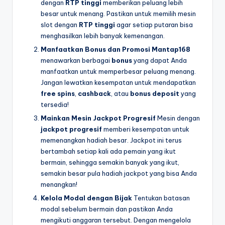
dengan
RTP tinggi
memberikan peluang lebih
besar untuk menang. Pastikan untuk memilih mesin
slot dengan
RTP tinggi
agar setiap putaran bisa
menghasilkan lebih banyak kemenangan.
Manfaatkan Bonus dan Promosi
Mantap168
menawarkan berbagai
bonus
yang dapat Anda
manfaatkan untuk memperbesar peluang menang.
Jangan lewatkan kesempatan untuk mendapatkan
free spins
,
cashback
, atau
bonus deposit
yang
tersedia!
Mainkan Mesin Jackpot Progresif
Mesin dengan
jackpot progresif
memberi kesempatan untuk
memenangkan hadiah besar. Jackpot ini terus
bertambah setiap kali ada pemain yang ikut
bermain, sehingga semakin banyak yang ikut,
semakin besar pula hadiah jackpot yang bisa Anda
menangkan!
Kelola Modal dengan Bijak
Tentukan batasan
modal sebelum bermain dan pastikan Anda
mengikuti anggaran tersebut. Dengan mengelola