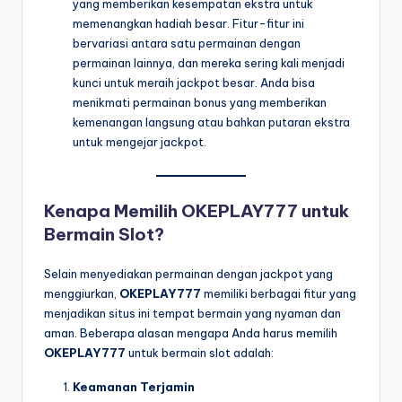
yang memberikan kesempatan ekstra untuk
memenangkan hadiah besar. Fitur-fitur ini
bervariasi antara satu permainan dengan
permainan lainnya, dan mereka sering kali menjadi
kunci untuk meraih jackpot besar. Anda bisa
menikmati permainan bonus yang memberikan
kemenangan langsung atau bahkan putaran ekstra
untuk mengejar jackpot.
Kenapa Memilih OKEPLAY777 untuk
Bermain Slot?
Selain menyediakan permainan dengan jackpot yang
menggiurkan,
OKEPLAY777
memiliki berbagai fitur yang
menjadikan situs ini tempat bermain yang nyaman dan
aman. Beberapa alasan mengapa Anda harus memilih
OKEPLAY777
untuk bermain slot adalah:
Keamanan Terjamin