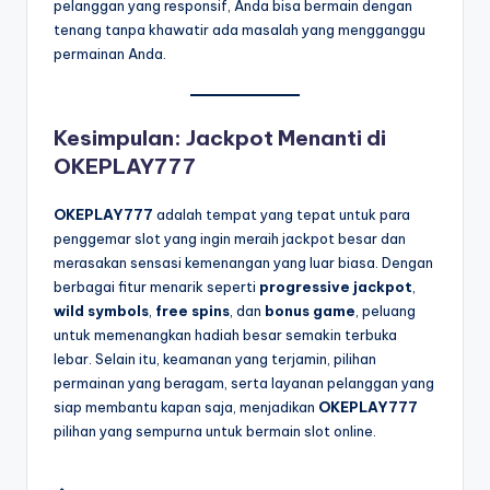
pelanggan yang responsif, Anda bisa bermain dengan
tenang tanpa khawatir ada masalah yang mengganggu
permainan Anda.
Kesimpulan: Jackpot Menanti di
OKEPLAY777
OKEPLAY777
adalah tempat yang tepat untuk para
penggemar slot yang ingin meraih jackpot besar dan
merasakan sensasi kemenangan yang luar biasa. Dengan
berbagai fitur menarik seperti
progressive jackpot
,
wild symbols
,
free spins
, dan
bonus game
, peluang
untuk memenangkan hadiah besar semakin terbuka
lebar. Selain itu, keamanan yang terjamin, pilihan
permainan yang beragam, serta layanan pelanggan yang
siap membantu kapan saja, menjadikan
OKEPLAY777
pilihan yang sempurna untuk bermain slot online.