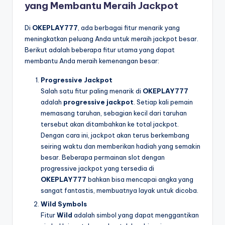
yang Membantu Meraih Jackpot
Di
OKEPLAY777
, ada berbagai fitur menarik yang
meningkatkan peluang Anda untuk meraih jackpot besar.
Berikut adalah beberapa fitur utama yang dapat
membantu Anda meraih kemenangan besar:
Progressive Jackpot
Salah satu fitur paling menarik di
OKEPLAY777
adalah
progressive jackpot
. Setiap kali pemain
memasang taruhan, sebagian kecil dari taruhan
tersebut akan ditambahkan ke total jackpot.
Dengan cara ini, jackpot akan terus berkembang
seiring waktu dan memberikan hadiah yang semakin
besar. Beberapa permainan slot dengan
progressive jackpot yang tersedia di
OKEPLAY777
bahkan bisa mencapai angka yang
sangat fantastis, membuatnya layak untuk dicoba.
Wild Symbols
Fitur
Wild
adalah simbol yang dapat menggantikan