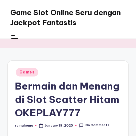
Game Slot Online Seru dengan
Skip
to
Jackpot Fantastis
content
My
WordPress
Blog
Posted
Games
in
Bermain dan Menang
di Slot Scatter Hitam
OKEPLAY777
No Comments
rumahoma
January 19, 2025
Posted
by