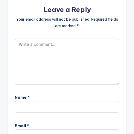
Leave a Reply
Your email address will not be published.
Required fields
are marked
*
Name
*
Email
*