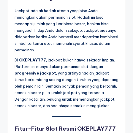
Jackpot adalah hadiah utama yang bisa Anda
menangkan dalam permainan slot. Hadiah ini bisa
mencapai jumlah yang luar biasa besar, bahkan bisa
mengubah hidup Anda dalam sekejap. Jackpot biasanya
didapatkan ketika Anda berhasil mendapatkan kombinasi
simbol tertentu atau memenuhi syarat khusus dalam
permainan.
Di
OKEPLAY777
, jackpot bukan hanya sekadar impian.
Platform ini menyediakan permainan slot dengan
progressive jackpot
, yang artinya hadiah jackpot
terus berkembang seiring dengan taruhan yang dipasang
oleh pemain lain. Semakin banyak pemain yang bertaruh,
semakin besar pula jumlah jackpot yang tersedia.
Dengan kata lain, peluang untuk memenangkan jackpot
semakin besar, dan hadiahnya semakin menggiurkan.
Fitur-Fitur Slot Resmi OKEPLAY777