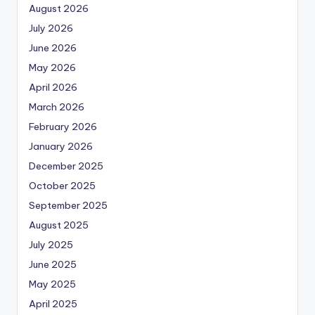
August 2026
July 2026
June 2026
May 2026
April 2026
March 2026
February 2026
January 2026
December 2025
October 2025
September 2025
August 2025
July 2025
June 2025
May 2025
April 2025