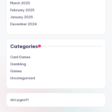
March 2025
February 2025
January 2025
December 2024
Categories
Card Games
Gambling
Games
Uncategorized
slot pgsoft