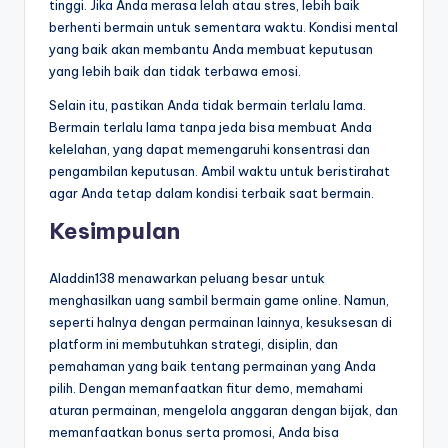
tinggi. Jika Anda merasa lelah atau stres, lebih baik
berhenti bermain untuk sementara waktu. Kondisi mental
yang baik akan membantu Anda membuat keputusan
yang lebih baik dan tidak terbawa emosi.
Selain itu, pastikan Anda tidak bermain terlalu lama.
Bermain terlalu lama tanpa jeda bisa membuat Anda
kelelahan, yang dapat memengaruhi konsentrasi dan
pengambilan keputusan. Ambil waktu untuk beristirahat
agar Anda tetap dalam kondisi terbaik saat bermain.
Kesimpulan
Aladdin138 menawarkan peluang besar untuk
menghasilkan uang sambil bermain game online. Namun,
seperti halnya dengan permainan lainnya, kesuksesan di
platform ini membutuhkan strategi, disiplin, dan
pemahaman yang baik tentang permainan yang Anda
pilih. Dengan memanfaatkan fitur demo, memahami
aturan permainan, mengelola anggaran dengan bijak, dan
memanfaatkan bonus serta promosi, Anda bisa