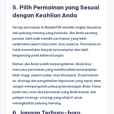
5. Pilih Permainan yang Sesuai
dengan Keahlian Anda
Setiap permainan di Aladdin138 memiliki tingkat kesulitan
dan peluang menang yang berbeda. Jika Anda seorang
pemula, lebih baik memilih permainan yang lebih
sederhana seperti baccarat atau roulette. Permainan ini
tidak memerlukan banyak keterampilan dan lebih
bergantung pada keberuntungan.
Namun, jika Anda sudah berpengalaman, Anda bisa
mencoba permainan yang membutuhkan keterampilan
lebih tinggi, seperti poker atau blackjack. Di permainan
ini, strategi dan pengambilan keputusan yang tepat akan
sangat mempengaruhi peluang kemenangan Anda. Fokus
pada satu atau dua permainan yang Anda kuasai, dan
pelajari strategi-strategi yang efektif untuk
meningkatkan peluang menang.
6. Jangan Terburu-buru,