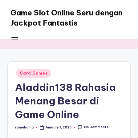
Game Slot Online Seru dengan
Skip
to
Jackpot Fantastis
content
My
WordPress
Blog
Posted
Card Games
in
Aladdin138 Rahasia
Menang Besar di
Game Online
No Comments
rumahoma
January 1, 2025
Posted
by