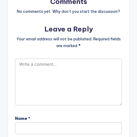
Comments
No comments yet. Why don’t you start the discussion?
Leave a Reply
Your email address will not be published.
Required fields
are marked
*
Name
*