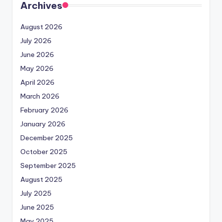
Archives
August 2026
July 2026
June 2026
May 2026
April 2026
March 2026
February 2026
January 2026
December 2025
October 2025
September 2025
August 2025
July 2025
June 2025
May 2025